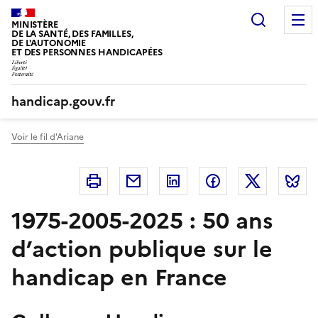
Panneau de gestion des cookies
Recherc
MINISTÈRE
DE LA SANTÉ, DES FAMILLES,
DE L'AUTONOMIE
ET DES PERSONNES HANDICAPÉES
handicap.gouv.fr
Voir le fil d'Ariane
Imprimer
Courriel
Linkedin
Facebook
Twitter
B
1975-2005-2025 : 50 ans
d’action publique sur le
handicap en France