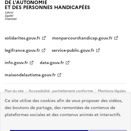
DE L'AUTONOMIE
ET DES PERSONNES HANDICAPÉES
solidarites.gouv.fr
monparcourshandicap.gouv.fr
legifrance.gouv.fr
service-public.gouv.fr
info.gouv.fr
data.gouv.fr
maisondelautisme.gouv.fr
Plan du site
Accessibilité : partiellement conforme
Mentions légales
Ce site utilise des cookies afin de vous proposer des vidéos,
Données personnelles et cookies
Nous contacter
Gestion des
des boutons de partage, des remontées de contenus de
cookies
plateformes sociales et des contenus animés et interactifs.
Sauf mention explicite de propriété intellectuelle détenue par des tiers,
les contenus de ce site sont proposés sous
licence etalab-2.0
.