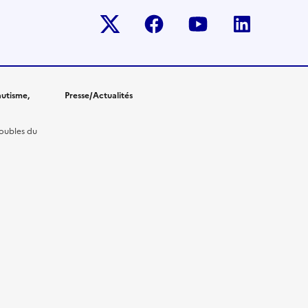
Twitter-x
facebook
youtube
linkedin
utisme,
Presse/Actualités
roubles du