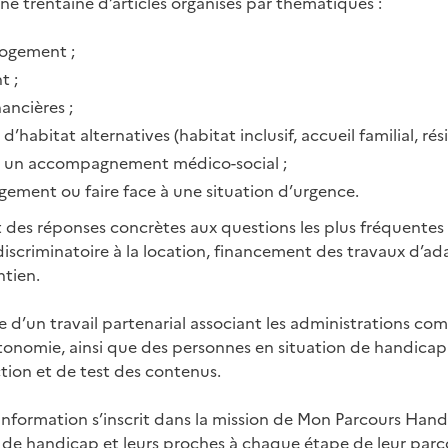
e trentaine d’articles organisés par thématiques :
logement ;
t ;
nancières ;
d’habitat alternatives (habitat inclusif, accueil familial, ré
ec un accompagnement médico-social ;
ment ou faire face à une situation d’urgence.
 des réponses concrètes aux questions les plus fréquentes :
discriminatoire à la location, financement des travaux d’ad
ntien.
e d’un travail partenarial associant les administrations co
tonomie, ainsi que des personnes en situation de handicap
tion et de test des contenus.
’information s’inscrit dans la mission de Mon Parcours Han
 de handicap et leurs proches à chaque étape de leur parco