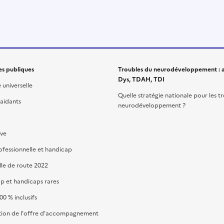
es publiques
Troubles du neurodéveloppement : a
Dys, TDAH, TDI
é universelle
Quelle stratégie nationale pour les t
 aidants
neurodéveloppement ?
ive
ofessionnelle et handicap
lle de route 2022
p et handicaps rares
00 % inclusifs
ion de l'offre d'accompagnement