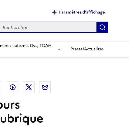
Paramètres d'affichage
echercher
Applique
ent : autisme, Dys, TDAH,
Presse/Actualités
el
Linkedin
Facebook
Twitter
Bluesky
ours
rubrique