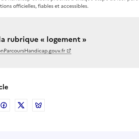
ns officielles, fiables et accessibles.
la rubrique « logement »
nParcoursHandicap.gouv.fr
cle
nkedin
Facebook
Twitter
Bluesky