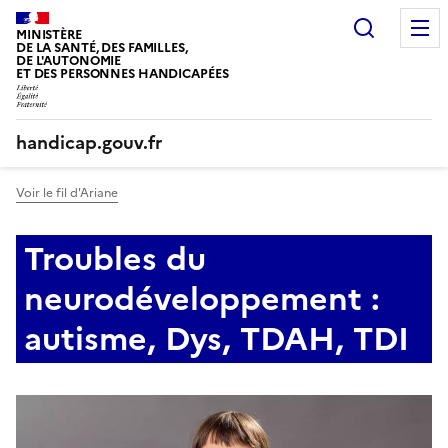
Panneau de gestion des cookies
Recherc
MINISTÈRE
DE LA SANTÉ, DES FAMILLES,
DE L'AUTONOMIE
ET DES PERSONNES HANDICAPÉES
handicap.gouv.fr
Voir le fil d'Ariane
Troubles du
neurodéveloppement :
autisme, Dys, TDAH, TDI