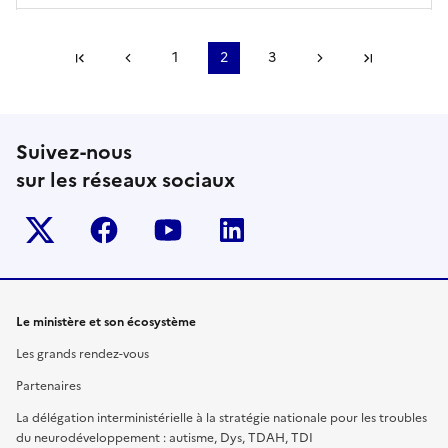
Première page
Page précédente
1
2
3
Page suivante
Dernière
Suivez-nous
sur les réseaux sociaux
Twitter-x
facebook
youtube
linkedin
Le ministère et son écosystème
Les grands rendez-vous
Partenaires
La délégation interministérielle à la stratégie nationale pour les troubles
du neurodéveloppement : autisme, Dys, TDAH, TDI