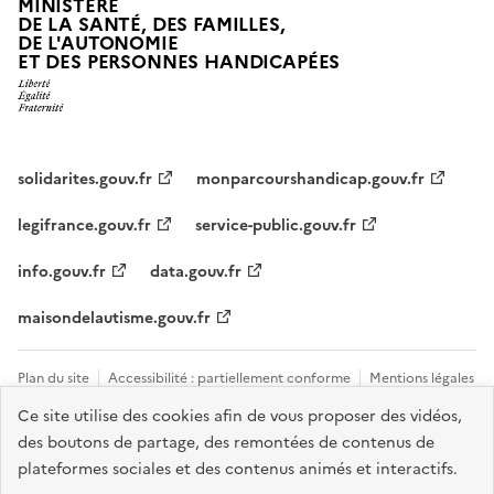
MINISTÈRE
DE LA SANTÉ, DES FAMILLES,
DE L'AUTONOMIE
ET DES PERSONNES HANDICAPÉES
solidarites.gouv.fr
monparcourshandicap.gouv.fr
legifrance.gouv.fr
service-public.gouv.fr
info.gouv.fr
data.gouv.fr
maisondelautisme.gouv.fr
Plan du site
Accessibilité : partiellement conforme
Mentions légales
Ce site utilise des cookies afin de vous proposer des vidéos,
Données personnelles et cookies
Nous contacter
Gestion des
des boutons de partage, des remontées de contenus de
cookies
plateformes sociales et des contenus animés et interactifs.
Sauf mention explicite de propriété intellectuelle détenue par des tiers,