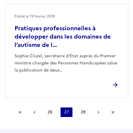
Publié le
19 février 2018
Pratiques professionnelles à
développer dans les domaines de
l’autisme de l…
Sophie Cluzel, secrétaire d’État auprès du Premier
ministre chargée des Personnes Handicapées salue
la publication de deux…
Première page
Page précédente
26
27
28
Page suivante
Derniè