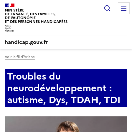
Panneau de gestion des cookies
Recherc
MINISTÈRE
DE LA SANTÉ, DES FAMILLES,
DE L'AUTONOMIE
ET DES PERSONNES HANDICAPÉES
handicap.gouv.fr
Voir le fil d'Ariane
Troubles du
neurodéveloppement :
autisme, Dys, TDAH, TDI