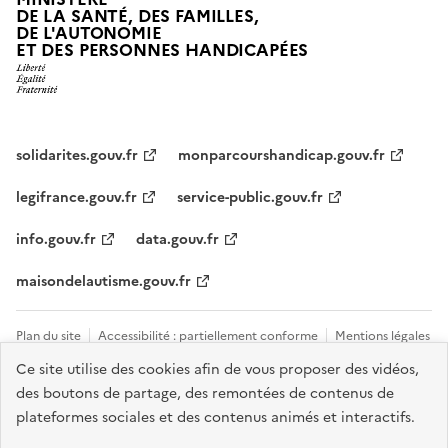
DE LA SANTÉ, DES FAMILLES,
DE L'AUTONOMIE
ET DES PERSONNES HANDICAPÉES
solidarites.gouv.fr
monparcourshandicap.gouv.fr
legifrance.gouv.fr
service-public.gouv.fr
info.gouv.fr
data.gouv.fr
maisondelautisme.gouv.fr
Plan du site
Accessibilité : partiellement conforme
Mentions légales
Ce site utilise des cookies afin de vous proposer des vidéos,
Données personnelles et cookies
Nous contacter
Gestion des
des boutons de partage, des remontées de contenus de
cookies
plateformes sociales et des contenus animés et interactifs.
Sauf mention explicite de propriété intellectuelle détenue par des tiers,