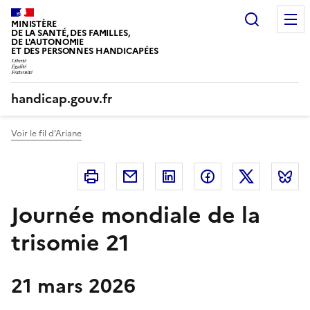
Panneau de gestion des cookies
Recherc
MINISTÈRE
DE LA SANTÉ, DES FAMILLES,
DE L'AUTONOMIE
ET DES PERSONNES HANDICAPÉES
handicap.gouv.fr
Voir le fil d'Ariane
Imprimer
Courriel
Linkedin
Facebook
Twitter
B
Journée mondiale de la
trisomie 21
21 mars 2026