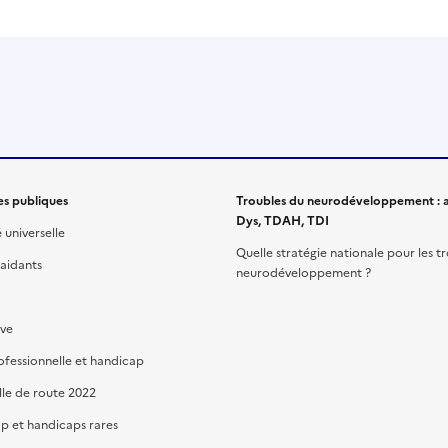
es publiques
Troubles du neurodéveloppement : a
Dys, TDAH, TDI
é universelle
Quelle stratégie nationale pour les t
 aidants
neurodéveloppement ?
ive
ofessionnelle et handicap
lle de route 2022
p et handicaps rares