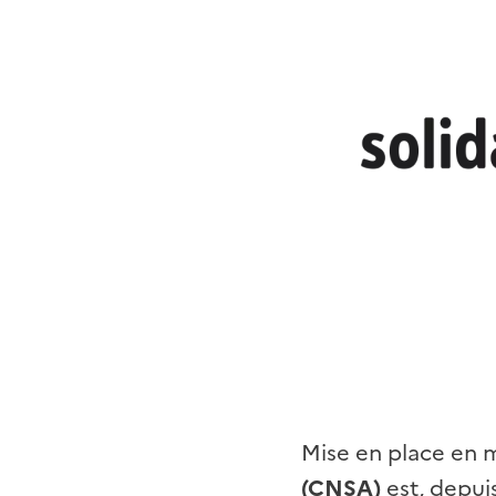
Mise en place en m
(CNSA)
est, depui