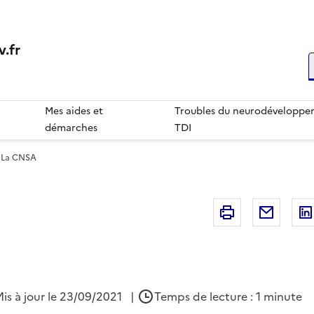
.fr
R
Mes aides et
Troubles du neurodéveloppem
démarches
TDI
La CNSA
Imprimer
Courri
is à jour le 23/09/2021
|
Temps de lecture : 1 minute