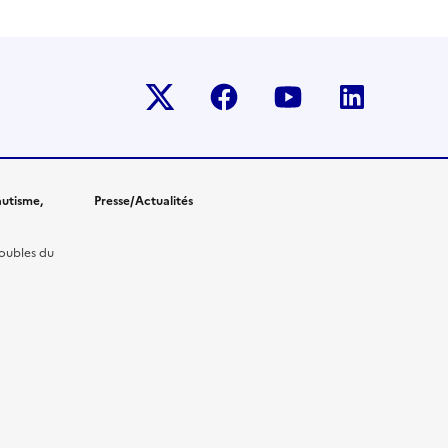
Twitter-x
facebook
youtube
linkedin
utisme,
Presse/Actualités
roubles du