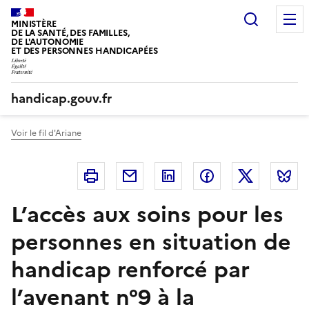
Panneau de gestion des cookies
Recherc
MINISTÈRE
DE LA SANTÉ, DES FAMILLES,
DE L'AUTONOMIE
ET DES PERSONNES HANDICAPÉES
handicap.gouv.fr
Voir le fil d'Ariane
Imprimer
Courriel
Linkedin
Facebook
Twitter
B
L’accès aux soins pour les
personnes en situation de
handicap renforcé par
l’avenant n°9 à la