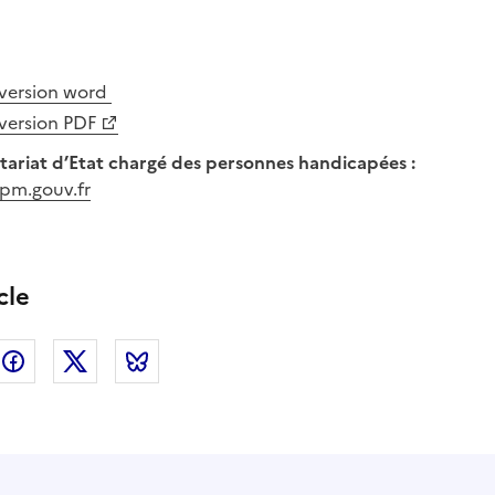
 version word
 version PDF
tariat d’Etat chargé des personnes handicapées :
pm.gouv.fr
cle
nkedin
Facebook
Twitter
Bluesky