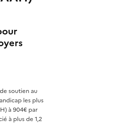
pour
oyers
de soutien au
andicap les plus
AH) à 904€ par
ié à plus de 1,2