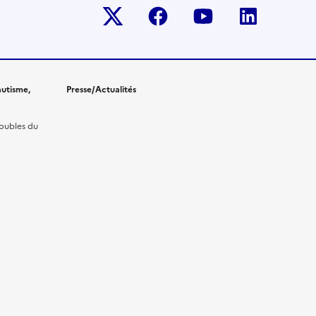
Twitter-x
facebook
youtube
linkedin
utisme,
Presse/Actualités
roubles du