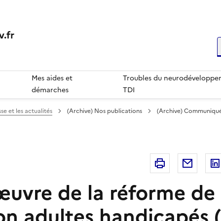
.fr
R
Mes aides et
Troubles du neurodéveloppem
démarches
TDI
se et les actualités
(Archive) Nos publications
(Archive) Communiqué
Imprimer
Courri
œuvre de la réforme de
tion adultes handicapés