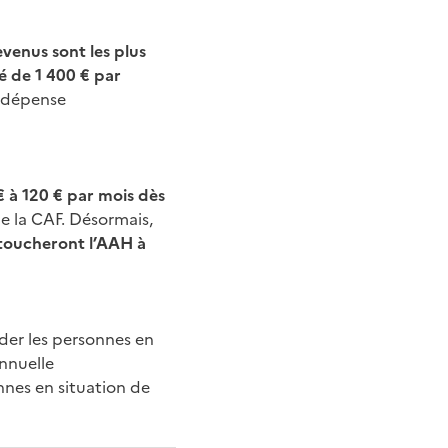
evenus sont les plus
é de 1 400 € par
e dépense
 à 120 € par mois dès
e la CAF. Désormais,
 toucheront l’AAH à
der les personnes en
nnuelle
nnes en situation de