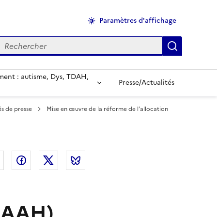
Paramètres d'affichage
echercher
Applique
ent : autisme, Dys, TDAH,
Presse/Actualités
s de presse
Mise en œuvre de la réforme de l’allocation
el
Linkedin
Facebook
Twitter
Bluesky
 (AAH)