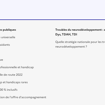
es publiques
Troubles du neurodéveloppement : a
Dys, TDAH, TDI
é universelle
Quelle stratégie nationale pour les t
 aidants
neurodéveloppement ?
ive
ofessionnelle et handicap
lle de route 2022
p et handicaps rares
00 % inclusifs
ion de l'offre d'accompagnement