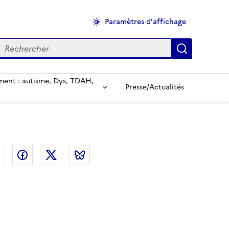
Paramètres d'affichage
echercher
Applique
ent : autisme, Dys, TDAH,
Presse/Actualités
el
Linkedin
Facebook
Twitter
Bluesky