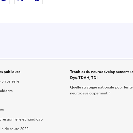
es publiques
Troubles du neurodéveloppement : a
Dys, TDAH, TDI
é universelle
Quelle stratégie nationale pour les t
 aidants
neurodéveloppement ?
ive
ofessionnelle et handicap
lle de route 2022