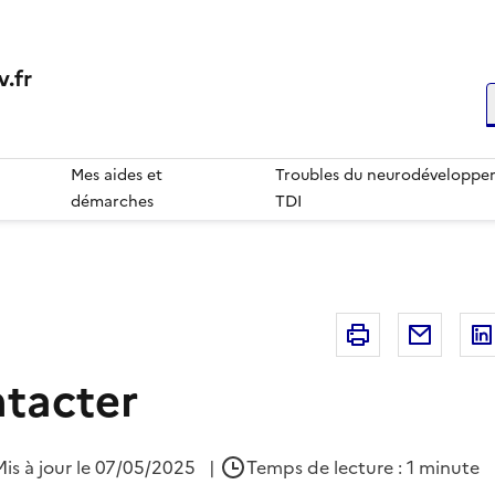
.fr
R
Mes aides et
Troubles du neurodéveloppem
démarches
TDI
Imprimer
Courri
tacter
Mis à jour le 07/05/2025
|
Temps de lecture : 1 minute