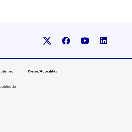
Twitter-x
facebook
youtube
linkedin
utisme,
Presse/Actualités
roubles du