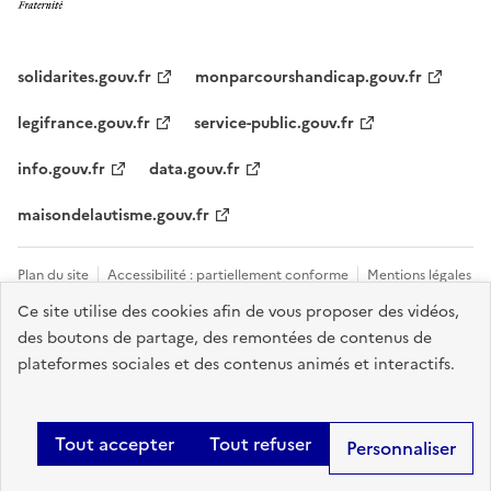
solidarites.gouv.fr
monparcourshandicap.gouv.fr
legifrance.gouv.fr
service-public.gouv.fr
info.gouv.fr
data.gouv.fr
maisondelautisme.gouv.fr
Plan du site
Accessibilité : partiellement conforme
Mentions légales
Ce site utilise des cookies afin de vous proposer des vidéos,
Données personnelles et cookies
Nous contacter
Gestion des
des boutons de partage, des remontées de contenus de
cookies
plateformes sociales et des contenus animés et interactifs.
Sauf mention explicite de propriété intellectuelle détenue par des tiers,
les contenus de ce site sont proposés sous
licence etalab-2.0
.
Tout accepter
Tout refuser
Personnaliser