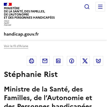
Panneau de gestion des cookies
Recherc
MINISTÈRE
DE LA SANTÉ, DES FAMILLES,
DE L'AUTONOMIE
ET DES PERSONNES HANDICAPÉES
handicap.gouv.fr
Voir le fil d'Ariane
Imprimer
Courriel
Linkedin
Facebook
Twitter
B
Stéphanie Rist
Ministre de la Santé, des
Familles, de l’Autonomie et
des Personnes handicapées