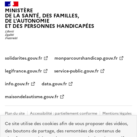
MINISTÈRE
DE LA SANTÉ, DES FAMILLES,
DE L'AUTONOMIE
ET DES PERSONNES HANDICAPÉES
solidarites.gouv.fr
monparcourshandicap.gouv.fr
legifrance.gouv.fr
service-public.gouv.fr
info.gouv.fr
data.gouv.fr
maisondelautisme.gouv.fr
Plan du site
Accessibilité : partiellement conforme
Mentions légales
Ce site utilise des cookies afin de vous proposer des vidéos,
Données personnelles et cookies
Nous contacter
Gestion des
des boutons de partage, des remontées de contenus de
cookies