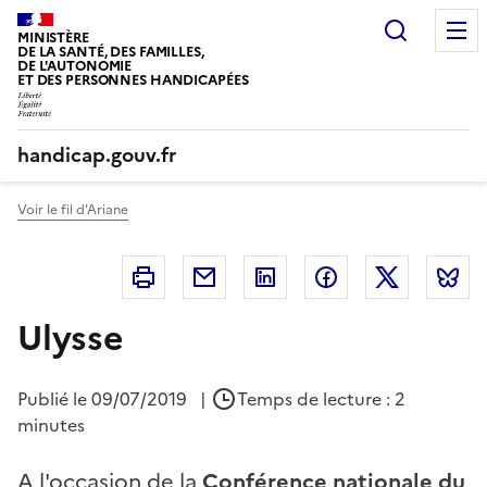
Panneau de gestion des cookies
Recherc
MINISTÈRE
DE LA SANTÉ, DES FAMILLES,
DE L'AUTONOMIE
ET DES PERSONNES HANDICAPÉES
handicap.gouv.fr
Voir le fil d'Ariane
Imprimer
Courriel
Linkedin
Facebook
Twitter
B
Ulysse
Publié le
09/07/2019
|
Temps de lecture : 2
minutes
A l'occasion de la
Conférence nationale du