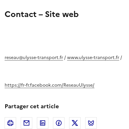
Contact – Site web
reseau@ulysse-transport.fr
/
www.ulysse-transport.fr
/
https://fr-fr.facebook.com/ReseauUlysse/
Partager cet article
Imprimer
Courriel
Linkedin
Facebook
Twitter
Bluesky