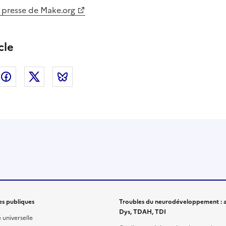
presse de Make.org
cle
nkedin
Facebook
Twitter
Bluesky
es publiques
Troubles du neurodéveloppement : a
Dys, TDAH, TDI
é universelle