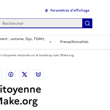
Paramètres d'affichage
echercher
Applique
ent : autisme, Dys, TDAH,
Presse/Actualités
 citoyenne nationale sur le handicap avec Make.org
el
Linkedin
Facebook
Twitter
Bluesky
citoyenne
Make.org