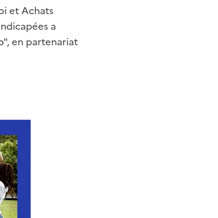
oi et Achats
andicapées a
", en partenariat