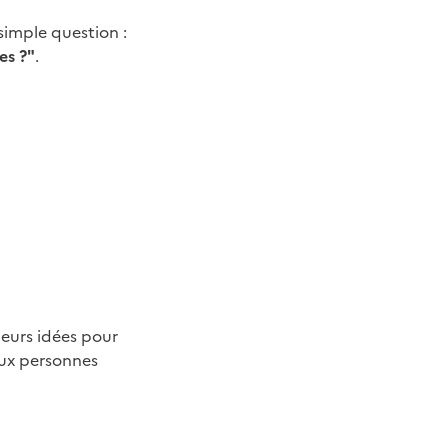
simple question :
es ?"
.
leurs idées pour
aux personnes