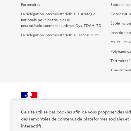
Partenaires
Soutenir les
La délégation interministérielle à la stratégie
Coronavirus
nationale pour les troubles du
École inclus
neurodéveloppement : autisme, Dys, TDAH, TDI
Insertion pr
La délégation interministérielle à l'accessibilité
MDPH : feui
Polyhandica
Territoires 1
Transformat
MINISTÈRE
DE LA SANTÉ, DES FAMILLES,
Ce site utilise des cookies afin de vous proposer des v
DE L'AUTONOMIE
des remontées de contenus de plateformes sociales et
ET DES PERSONNES HANDICAPÉES
interactifs.