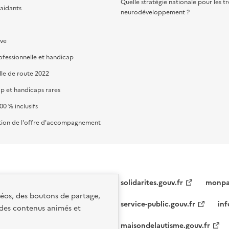
Quelle stratégie nationale pour les t
 aidants
neurodéveloppement ?
ive
ofessionnelle et handicap
lle de route 2022
p et handicaps rares
00 % inclusifs
ion de l'offre d'accompagnement
solidarites.gouv.fr
monpar
idéos, des boutons de partage,
service-public.gouv.fr
inf
 des contenus animés et
maisondelautisme.gouv.fr