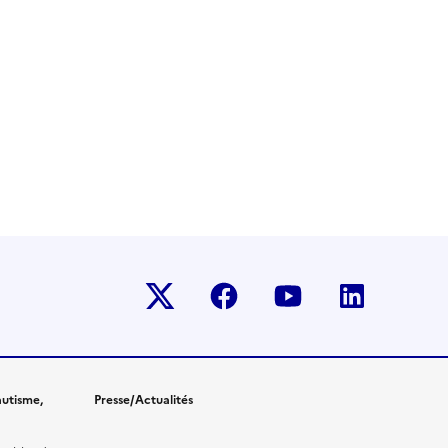
Twitter-x
facebook
youtube
linkedin
utisme,
Presse/Actualités