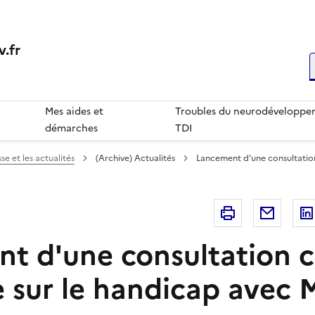
.fr
R
Mes aides et
Troubles du neurodéveloppem
démarches
TDI
se et les actualités
(Archive) Actualités
Lancement d'une consultation
Imprimer
Courri
t d'une consultation 
e sur le handicap avec 