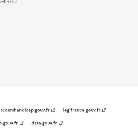
roubles du
courshandicap.gouv.fr
legifrance.gouv.fr
o.gouv.fr
data.gouv.fr