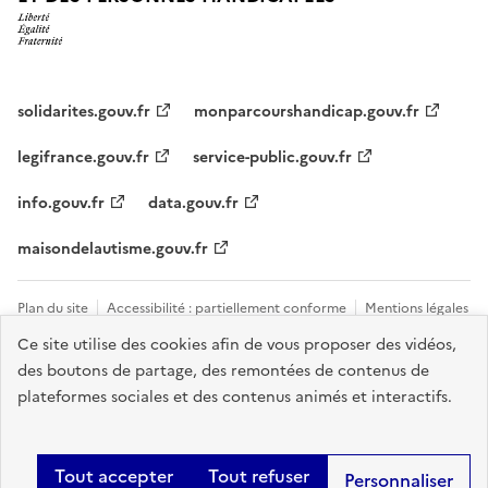
solidarites.gouv.fr
monparcourshandicap.gouv.fr
legifrance.gouv.fr
service-public.gouv.fr
info.gouv.fr
data.gouv.fr
maisondelautisme.gouv.fr
Plan du site
Accessibilité : partiellement conforme
Mentions légales
Ce site utilise des cookies afin de vous proposer des vidéos,
Données personnelles et cookies
Nous contacter
Gestion des
des boutons de partage, des remontées de contenus de
cookies
plateformes sociales et des contenus animés et interactifs.
Sauf mention explicite de propriété intellectuelle détenue par des tiers,
les contenus de ce site sont proposés sous
licence etalab-2.0
.
Tout accepter
Tout refuser
Personnaliser