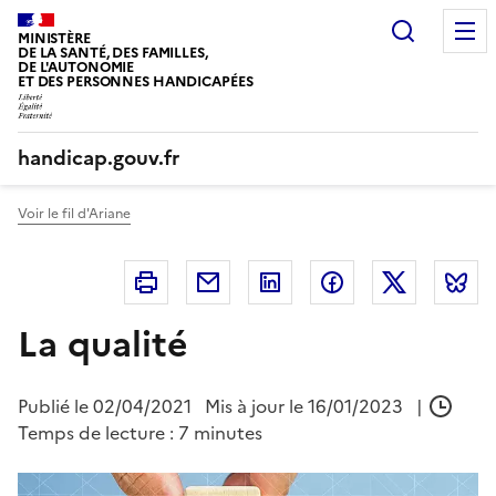
Panneau de gestion des cookies
Recherc
MINISTÈRE
DE LA SANTÉ, DES FAMILLES,
DE L'AUTONOMIE
ET DES PERSONNES HANDICAPÉES
handicap.gouv.fr
Voir le fil d'Ariane
Imprimer
Courriel
Linkedin
Facebook
Twitter
B
La qualité
Publié le
02/04/2021
Mis à jour le 16/01/2023
|
Temps de lecture : 7 minutes