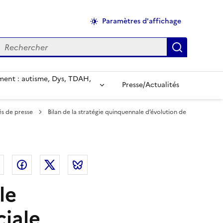
Paramètres d'affichage
echercher
Applique
ent : autisme, Dys, TDAH,
Presse/Actualités
s de presse
Bilan de la stratégie quinquennale d’évolution de
el
Linkedin
Facebook
Twitter
Bluesky
le
ciale