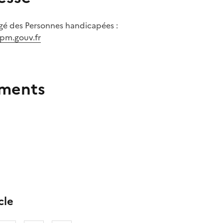
rgé des Personnes handicapées :
pm.gouv.fr
ements
cle