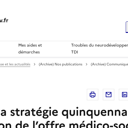
.fr
R
Mes aides et
Troubles du neurodéveloppem
démarches
TDI
se et les actualités
(Archive) Nos publications
(Archive) Communiqué
Imprimer
Courri
la stratégie quinquenna
on de l’offre médico-so