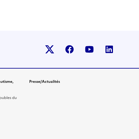
Twitter-x
facebook
youtube
linkedin
utisme,
Presse/Actualités
roubles du