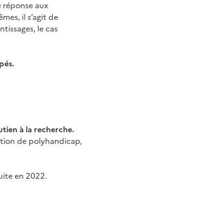
 réponse aux
mes, il s’agit de
tissages, le cas
pés.
utien à la recherche.
ation de polyhandicap,
uite en 2022.