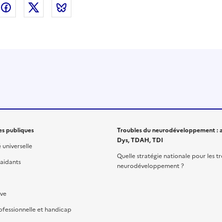
nkedin
Facebook
Twitter
Bluesky
es publiques
Troubles du neurodéveloppement : a
Dys, TDAH, TDI
é universelle
Quelle stratégie nationale pour les t
 aidants
neurodéveloppement ?
ive
ofessionnelle et handicap