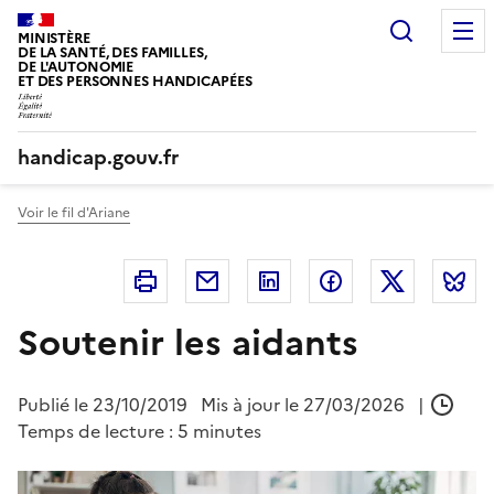
Panneau de gestion des cookies
Recherc
MINISTÈRE
DE LA SANTÉ, DES FAMILLES,
DE L'AUTONOMIE
ET DES PERSONNES HANDICAPÉES
handicap.gouv.fr
Voir le fil d'Ariane
Imprimer
Courriel
Linkedin
Facebook
Twitter
B
Soutenir les aidants
Publié le
23/10/2019
Mis à jour le 27/03/2026
|
Temps de lecture : 5 minutes