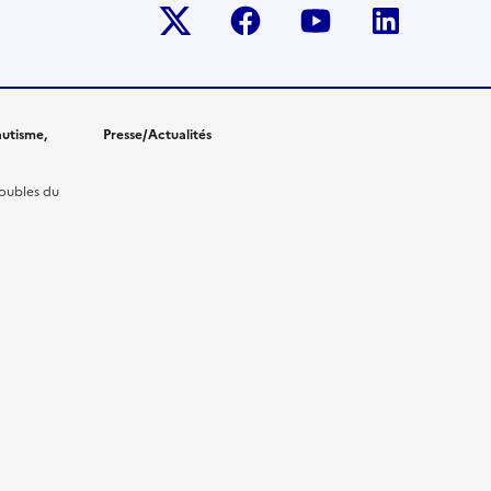
Twitter-x
facebook
youtube
linkedin
utisme,
Presse/Actualités
roubles du