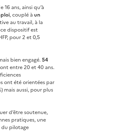
 16 ans, ainsi qu’à
mploi
, couplé à
un
ive au travail, à la
ce dispositif est
HFP, pour 2 et 0,5
rmais bien engagé.
54
 ont entre 20 et 40 ans.
ficiences
s ont été orientées par
) mais aussi, pour plus
uer d’être soutenue,
nnes pratiques, une
t du pilotage