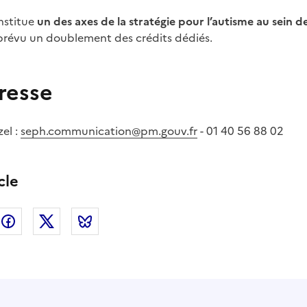
nstitue
un des axes de la stratégie pour l’autisme au sein d
prévu un doublement des crédits dédiés.
resse
el :
seph.communication@pm.gouv.fr
- 01 40 56 88 02
cle
nkedin
Facebook
Twitter
Bluesky