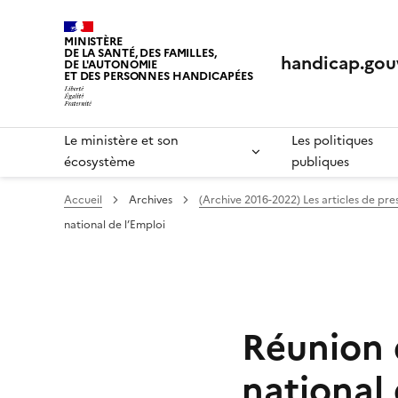
Panneau de gestion des cookies
MINISTÈRE
DE LA SANTÉ, DES FAMILLES,
handicap.gouv
DE L'AUTONOMIE
ET DES PERSONNES HANDICAPÉES
Le ministère et son
Les politiques
écosystème
publiques
Accueil
Archives
(Archive 2016-2022) Les articles de pres
national de l’Emploi
Réunion 
national 