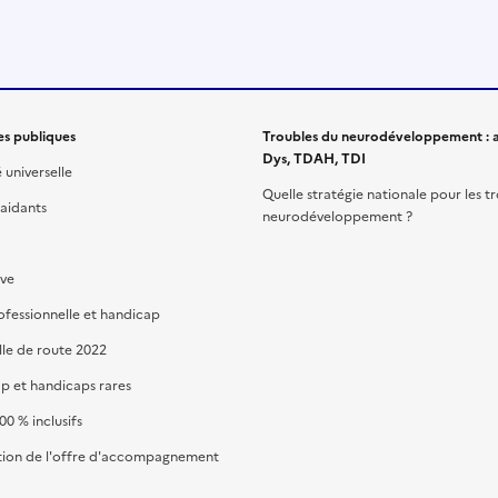
es publiques
Troubles du neurodéveloppement : a
Dys, TDAH, TDI
é universelle
Quelle stratégie nationale pour les t
 aidants
neurodéveloppement ?
ive
ofessionnelle et handicap
lle de route 2022
p et handicaps rares
00 % inclusifs
ion de l'offre d'accompagnement