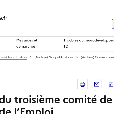
.fr
R
Mes aides et
Troubles du neurodéveloppem
démarches
TDI
se et les actualités
(Archive) Nos publications
(Archive) Communiqué
Imprimer
Courri
du troisième comité de 
de l’Emploi