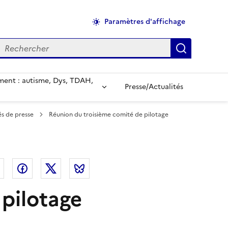
Paramètres d'affichage
echercher
Applique
ent : autisme, Dys, TDAH,
Presse/Actualités
s de presse
Réunion du troisième comité de pilotage
el
Linkedin
Facebook
Twitter
Bluesky
pilotage