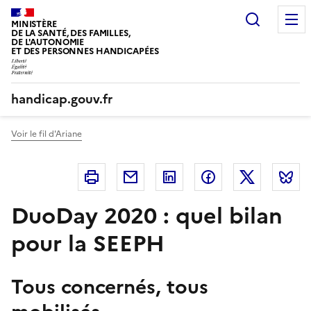
Panneau de gestion des cookies
Recherc
MINISTÈRE
DE LA SANTÉ, DES FAMILLES,
DE L'AUTONOMIE
ET DES PERSONNES HANDICAPÉES
handicap.gouv.fr
Voir le fil d'Ariane
Imprimer
Courriel
Linkedin
Facebook
Twitter
B
DuoDay 2020 : quel bilan
pour la SEEPH
Tous concernés, tous