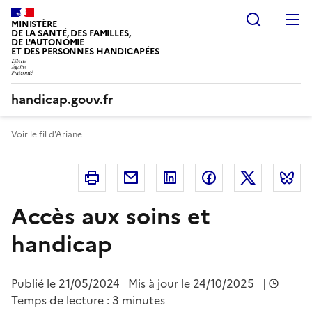
Panneau de gestion des cookies
Recherc
MINISTÈRE
DE LA SANTÉ, DES FAMILLES,
DE L'AUTONOMIE
ET DES PERSONNES HANDICAPÉES
handicap.gouv.fr
Voir le fil d'Ariane
Imprimer
Courriel
Linkedin
Facebook
Twitter
B
Accès aux soins et
handicap
Publié le
21/05/2024
Mis à jour le 24/10/2025
|
Temps de lecture : 3 minutes