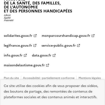
DE LA SANTÉ, DES FAMILLES,
DE L'AUTONOMIE
ET DES PERSONNES HANDICAPÉES
solidarites.gouv.fr
monparcourshandicap.gouv.fr
legifrance.gouv.fr
service-public.gouv.fr
info.gouv.fr
data.gouv.fr
maisondelautisme.gouv.fr
Plan du site
Accessibilité : partiellement conforme
Mentions légales
Ce site utilise des cookies afin de vous proposer des vidéos,
Données personnelles et cookies
Nous contacter
Gestion des
des boutons de partage, des remontées de contenus de
cookies
plateformes sociales et des contenus animés et interactifs.
Sauf mention explicite de propriété intellectuelle détenue par des tiers,