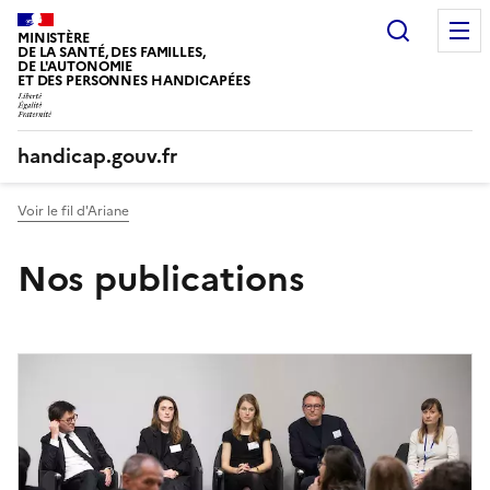
Panneau de gestion des cookies
Recherc
MINISTÈRE
DE LA SANTÉ, DES FAMILLES,
DE L'AUTONOMIE
ET DES PERSONNES HANDICAPÉES
handicap.gouv.fr
Voir le fil d'Ariane
Nos publications