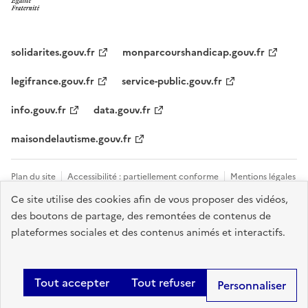
solidarites.gouv.fr
monparcourshandicap.gouv.fr
legifrance.gouv.fr
service-public.gouv.fr
info.gouv.fr
data.gouv.fr
maisondelautisme.gouv.fr
Plan du site
Accessibilité : partiellement conforme
Mentions légales
Ce site utilise des cookies afin de vous proposer des vidéos,
Données personnelles et cookies
Nous contacter
Gestion des
des boutons de partage, des remontées de contenus de
cookies
plateformes sociales et des contenus animés et interactifs.
Sauf mention explicite de propriété intellectuelle détenue par des tiers,
les contenus de ce site sont proposés sous
licence etalab-2.0
.
Tout accepter
Tout refuser
Personnaliser