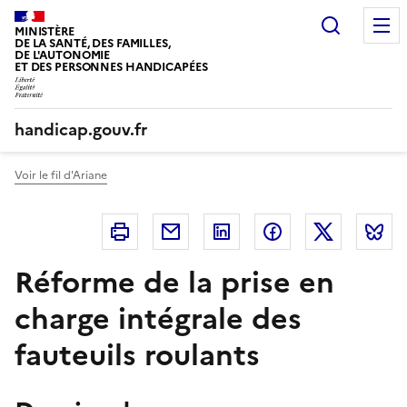
Panneau de gestion des cookies
Recherc
MINISTÈRE
DE LA SANTÉ, DES FAMILLES,
DE L'AUTONOMIE
ET DES PERSONNES HANDICAPÉES
handicap.gouv.fr
Voir le fil d'Ariane
Imprimer
Courriel
Linkedin
Facebook
Twitter
B
Réforme de la prise en
charge intégrale des
fauteuils roulants