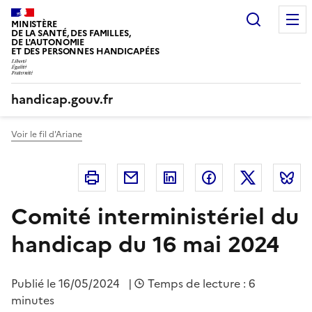
Panneau de gestion des cookies
Recherc
MINISTÈRE
DE LA SANTÉ, DES FAMILLES,
DE L'AUTONOMIE
ET DES PERSONNES HANDICAPÉES
handicap.gouv.fr
Voir le fil d'Ariane
Imprimer
Courriel
Linkedin
Facebook
Twitter
B
Comité interministériel du
handicap du 16 mai 2024
Publié le
16/05/2024
|
Temps de lecture : 6
minutes