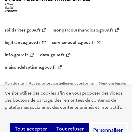
solidarites.gouv.fr
monparcourshandicap.gouv.fr
legifrance.gouv.fr
service-public.gouv.fr
info.gouv.fr
data.gouv.fr
maisondelautisme.gouv.fr
Plan du site
Accessibilité : partiellement conforme
Mentions légales
Ce site utilise des cookies afin de vous proposer des vidéos,
Données personnelles et cookies
Nous contacter
Gestion des
des boutons de partage, des remontées de contenus de
cookies
plateformes sociales et des contenus animés et interactifs.
Sauf mention explicite de propriété intellectuelle détenue par des tiers,
les contenus de ce site sont proposés sous
licence etalab-2.0
.
Tout accepter
Tout refuser
Personnaliser