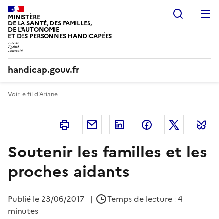
Panneau de gestion des cookies
Recherc
MINISTÈRE
DE LA SANTÉ, DES FAMILLES,
DE L'AUTONOMIE
ET DES PERSONNES HANDICAPÉES
handicap.gouv.fr
Voir le fil d'Ariane
Imprimer
Courriel
Linkedin
Facebook
Twitter
B
Soutenir les familles et les
proches aidants
Publié le
23/06/2017
|
Temps de lecture : 4
minutes